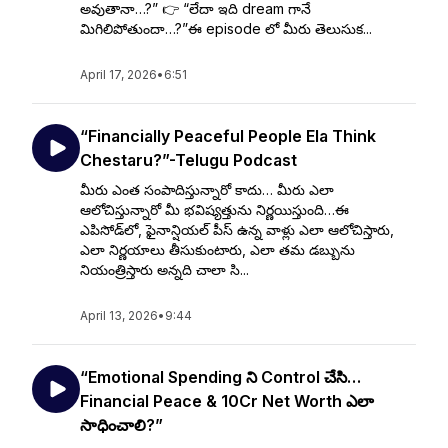
అవుతానా…?” 👉 “లేదా ఇది dream గానే
మిగిలిపోతుందా…?”ఈ episode లో మీరు తెలుసుక...
April 17, 2026
•
6:51
“Financially Peaceful People Ela Think
Chestaru?”-Telugu Podcast
మీరు ఎంత సంపాదిస్తున్నారో కాదు… మీరు ఎలా
ఆలోచిస్తున్నారో మీ భవిష్యత్తును నిర్ణయిస్తుంది…ఈ
ఎపిసోడ్‌లో, ఫైనాన్షియల్ పీస్ ఉన్న వాళ్లు ఎలా ఆలోచిస్తారు,
ఎలా నిర్ణయాలు తీసుకుంటారు, ఎలా తమ డబ్బును
నియంత్రిస్తారు అన్నది చాలా సి...
April 13, 2026
•
9:44
“Emotional Spending ని Control చేసి…
Financial Peace & ₹10Cr Net Worth ఎలా
సాధించాలి?”