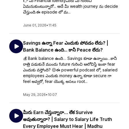
👉 మీ Financial Identityమీరు మీ గురించి
ఏమనుకుంటున్నారో... అదే మీ wealth journey ను decide
చేస్తుంది.ఈ episode లో మ...
June 01, 2026
•
11:45
Savings ఉన్నా Fear ఎందుకు పోవడం లేదు? |
Bank Balance ఉంది... కానీ Peace లేదు?
💰 Bank balance ఉంది… Savings కూడా ఉన్నాయి…కానీ
రాత్రి పడుకునే ముందు future గురించి ఆలోచిస్తే ఇంకా fear
ఎందుకు వస్తోంది? 😔ఈ powerful podcast లో, salaried
employees ఎందుకు money ఉన్నా కూడా secure గా
feel అవ్వరో, fear యొక్క అసలు root...
May 29, 2026
•
10:07
మీరు Earn చేస్తున్నారా… లేక Survive
అవుతున్నారా? | Salary to Salary Life Truth
Every Employee Must Hear | Madhu