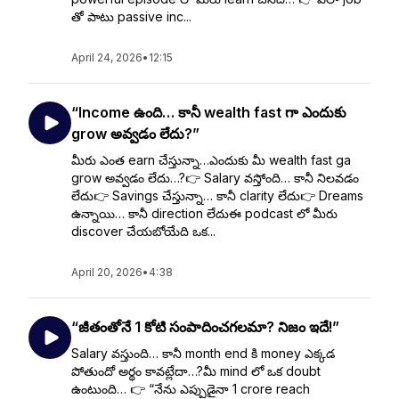
తో పాటు passive inc...
April 24, 2026
•
12:15
“Income ఉంది… కానీ wealth fast గా ఎందుకు
grow అవ్వడం లేదు?”
మీరు ఎంత earn చేస్తున్నా…ఎందుకు మీ wealth fast ga
grow అవ్వడం లేదు…?👉 Salary వస్తోంది… కానీ నిలవడం
లేదు👉 Savings చేస్తున్నా… కానీ clarity లేదు👉 Dreams
ఉన్నాయి… కానీ direction లేదుఈ podcast లో మీరు
discover చేయబోయేది ఒక...
April 20, 2026
•
4:38
“జీతంతోనే ₹1 కోటి సంపాదించగలమా? నిజం ఇదే!”
Salary వస్తుంది… కానీ month end కి money ఎక్కడ
పోతుందో అర్థం కావట్లేదా…?మీ mind లో ఒక doubt
ఉంటుంది… 👉 “నేను ఎప్పుడైనా ₹1 crore reach