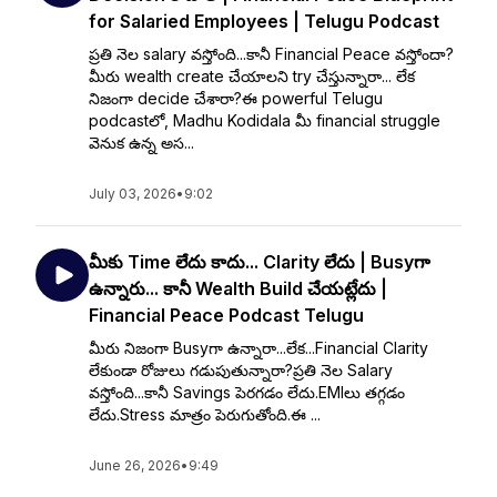
for Salaried Employees | Telugu Podcast
ప్రతి నెల salary వస్తోంది...కానీ Financial Peace వస్తోందా?
మీరు wealth create చేయాలని try చేస్తున్నారా... లేక
నిజంగా decide చేశారా?ఈ powerful Telugu
podcastలో, Madhu Kodidala మీ financial struggle
వెనుక ఉన్న అస...
July 03, 2026
•
9:02
మీకు Time లేదు కాదు... Clarity లేదు | Busyగా
ఉన్నారు... కానీ Wealth Build చేయట్లేదు |
Financial Peace Podcast Telugu
మీరు నిజంగా Busyగా ఉన్నారా...లేక...Financial Clarity
లేకుండా రోజులు గడుపుతున్నారా?ప్రతి నెల Salary
వస్తోంది...కానీ Savings పెరగడం లేదు.EMIలు తగ్గడం
లేదు.Stress మాత్రం పెరుగుతోంది.ఈ ...
June 26, 2026
•
9:49